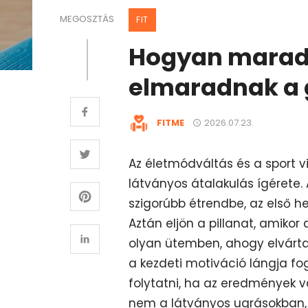
MEGOSZTÁS
FIT
Hogyan maradj
elmaradnak a 
FITME
2026.07.23.
Az életmódváltás és a sport v
látványos átalakulás ígérete.
szigorúbb étrendbe, az első he
Aztán eljön a pillanat, amikor
olyan ütemben, ahogy elvártad
a kezdeti motiváció lángja fo
folytatni, ha az eredmények v
nem a látványos ugrásokban,