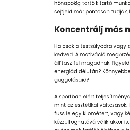
hónapokig tartó kitartó munka 
sejtjeid már pontosan tudják,
Koncentrálj más
Ha csak a testsúlyodra vagy a
kedved. A motiváció megőrzésé
állítasz fel magadnak. Figyeld
energiád délután? Könnyebbe
guggolásaid?
A sportban elért teljesítmény
mint az esztétikai változások
fuss le egy kilométert, vagy k
kézzelfoghatóvá válik akkor is