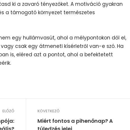
ktasd ki a zavaró tényezőket. A motiváció gyakran
s a támogató környezet természetes
hanem egy hullámvasút, ahol a mélypontokon dől el,
 vagy csak egy átmeneti kísérletről van-e szó. Ha
an is, eléred azt a pontot, ahol a befektetett
érik.
ELŐZŐ
KÖVETKEZŐ
pója:
Miért fontos a pihenőnap? A
eális?
túledzés jelei