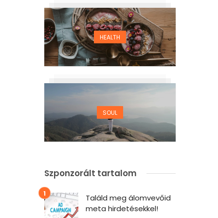
HEALTH
SOUL
Szponzorált tartalom
Találd meg álomvevőid
meta hirdetésekkel!