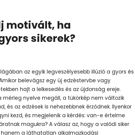
 motivált, ha
gyors sikerek?
ilágában az egyik legveszélyesebb illúzió a gyors és
 Amikor belevágsz egy új edzéstervbe vagy
tekben hajt a lelkesedés és az újdonság ereje.
 a mérleg nyelve megáll, a tükörkép nem változik
, és az edzések is nehezebbnek érződnek. Ilyenkor
gyni kezd, és megjelenik a kérdés: van-e értelme
áratnak magukra? A válasz az, hogy a valódi siker
 hanem a láthatatlan alkalmazkodási