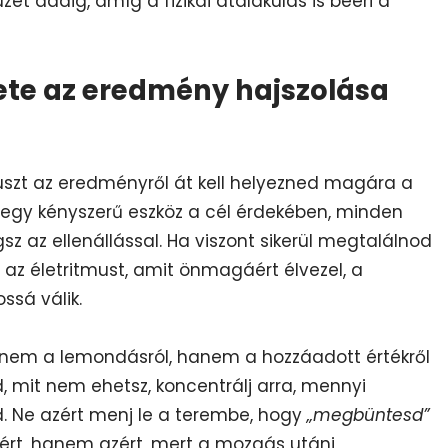
zet addig, amíg a fizikai átalakulás is beéri a
ete az eredmény hajszolása
ókuszt az eredményről át kell helyezned magára a
 egy kényszerű eszköz a cél érdekében, minden
z az ellenállással. Ha viszont sikerül megtalálnod
az életritmust, amit önmagáért élvezel, a
sá válik.
mi nem a lemondásról, hanem a hozzáadott értékről
d, mit nem ehetsz, koncentrálj arra, mennyi
d. Ne azért menj le a terembe, hogy
„megbüntesd”
rt, hanem azért, mert a mozgás utáni