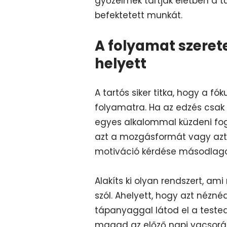
győzelmek tartják életben a tü
befektetett munkát.
A folyamat szeret
helyett
A tartós siker titka, hogy a f
folyamatra. Ha az edzés csak
egyes alkalommal küzdeni fogs
azt a mozgásformát vagy azt 
motiváció kérdése másodlagos
Alakíts ki olyan rendszert, a
szól. Ahelyett, hogy azt nézné
tápanyaggal látod el a teste
magad az előző napi vacsoráé