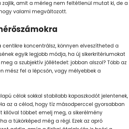
zajlik, amit a mérleg nem feltétlenül mutat ki, de a
 hogy valami megváltozott.
 mérőszámokra
 centikre koncentrálsz, könnyen elveszítheted a
nek egyik legjobb módja, ha új sikerkritériumokat
 meg a szubjektív jóllétedet: jobban alszol? Több az
n mész fel a lépcsőn, vagy mélyebbek a
alapú célok sokkal stabilabb kapaszkodót jelentenek,
. Ha az a célod, hogy tíz másodperccel gyorsabban
ét kilóval többet emelj meg, a sikerélmény
, ha a tükörképed még a régi. Ezek az apró