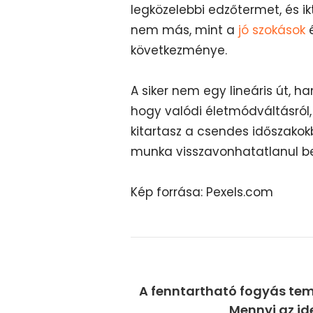
legközelebbi edzőtermet, és i
nem más, mint a
jó szokások
é
következménye.
A siker nem egy lineáris út, 
hogy valódi életmódváltásról,
kitartasz a csendes időszakokb
munka visszavonhatatlanul be
Kép forrása: Pexels.com
A fenntartható fogyás tem
Mennyi az id