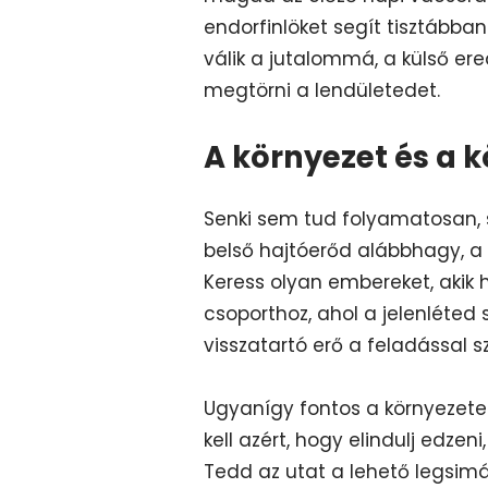
endorfinlöket segít tisztábba
válik a jutalommá, a külső 
megtörni a lendületedet.
A környezet és a k
Senki sem tud folyamatosan, s
belső hajtóerőd alábbhagy, a
Keress olyan embereket, akik 
csoporthoz, ahol a jelenléted
visszatartó erő a feladással 
Ugyanígy fontos a környezet
kell azért, hogy elindulj edze
Tedd az utat a lehető legsimáb