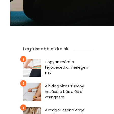
Legfrissebb cikkeink
Hogyan mérd a
fejlődésed a mérlegen
túl?
A hideg vizes zuhany
hatása a bőrre és a
keringésre
A reggeli csend ereje: