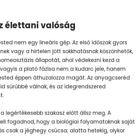
az élettani valóság
ted nem egy lineáris gép. Az első időszak gyors
gnek vagy a hirtelen jött sokkhatásnak köszönhetők,
homeosztázis állapotát, ahol védekezni kezd a
, vagyis a plató fázisa nem a kudarc jele, hanem
tested éppen áthuzalozza magát. Az anyagcseréd
id sűrűbbé válnak, és az idegrendszered
t.
a legértékesebb szakasz előtt állsz meg. A
ell fogadnod, hogy a biológiai folyamatoknak saját
ás csak a jéghegy csúcsa; alatta hetekig, olykor