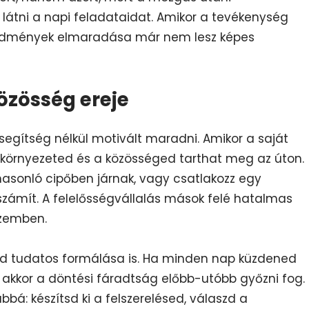
n látni a napi feladataidat. Amikor a tevékenység
eredmények elmaradása már nem lesz képes
özösség ereje
egítség nélkül motivált maradni. Amikor a saját
 környezeted és a közösséged tarthat meg az úton.
hasonló cipőben járnak, vagy csatlakozz egy
 számít. A felelősségvállalás mások felé hatalmas
szemben.
ed tudatos formálása is. Ha minden nap küzdened
ni, akkor a döntési fáradtság előbb-utóbb győzni fog.
bá: készítsd ki a felszerelésed, válaszd a