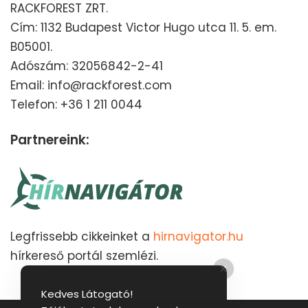
RACKFOREST ZRT.
Cím: 1132 Budapest Victor Hugo utca 11. 5. em.
B05001.
Adószám: 32056842-2-41
Email: info@rackforest.com
Telefon: +36 1 211 0044
Partnereink:
Legfrissebb cikkeinket a
hirnavigator.hu
hírkereső portál szemlézi.
Kedves Látogató!