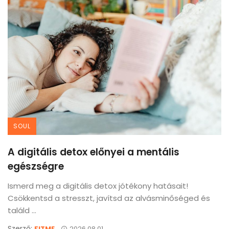
SOUL
A digitális detox előnyei a mentális
egészségre
Ismerd meg a digitális detox jótékony hatásait!
Csökkentsd a stresszt, javítsd az alvásminőséged és
találd ...
Szerző:
FITME
2026.08.01.