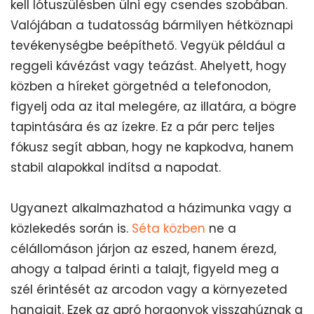
kell lótuszülésben ülni egy csendes szobában.
Valójában a tudatosság bármilyen hétköznapi
tevékenységbe beépíthető. Vegyük például a
reggeli kávézást vagy teázást. Ahelyett, hogy
közben a híreket görgetnéd a telefonodon,
figyelj oda az ital melegére, az illatára, a bögre
tapintására és az ízekre. Ez a pár perc teljes
fókusz segít abban, hogy ne kapkodva, hanem
stabil alapokkal indítsd a napodat.
Ugyanezt alkalmazhatod a házimunka vagy a
közlekedés során is.
Séta közben
ne a
célállomáson járjon az eszed, hanem érezd,
ahogy a talpad érinti a talajt, figyeld meg a
szél érintését az arcodon vagy a környezeted
hangjait. Ezek az apró horgonyok visszahúznak a