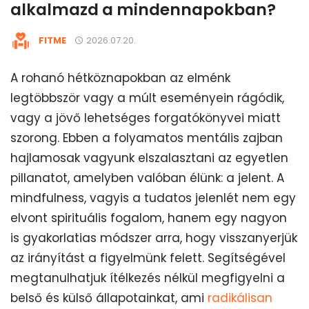
alkalmazd a mindennapokban?
FITME
2026.07.20.
A rohanó hétköznapokban az elménk
legtöbbször vagy a múlt eseményein rágódik,
vagy a jövő lehetséges forgatókönyvei miatt
szorong. Ebben a folyamatos mentális zajban
hajlamosak vagyunk elszalasztani az egyetlen
pillanatot, amelyben valóban élünk: a jelent. A
mindfulness, vagyis a tudatos jelenlét nem egy
elvont spirituális fogalom, hanem egy nagyon
is gyakorlatias módszer arra, hogy visszanyerjük
az irányítást a figyelmünk felett. Segítségével
megtanulhatjuk ítélkezés nélkül megfigyelni a
belső és külső állapotainkat, ami
radikálisan