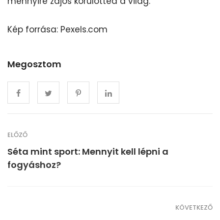
mennyire zajos körülötted a világ.
Kép forrása: Pexels.com
Megosztom
ELŐZŐ
Séta mint sport: Mennyit kell lépni a
fogyáshoz?
KÖVETKEZŐ