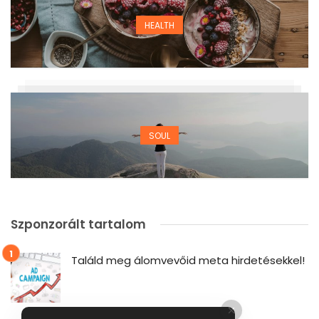
HEALTH
SOUL
Szponzorált tartalom
Találd meg álomvevőid meta hirdetésekkel!